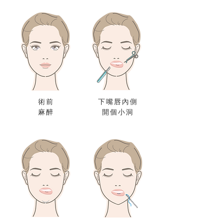
術前
下嘴唇內側
麻醉
開個小洞