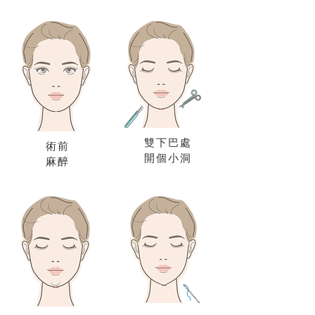
雙下巴處
術前
開個小洞
麻醉