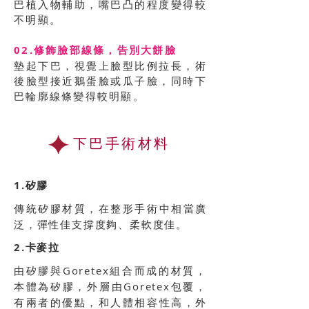
巴植入物輔助，嘴巴凸的程度變得較
不明顯。
02.修飾臉部線條，告別大餅臉
墊起下巴，視覺上臉型比例拉長，術
後臉型接近鵝蛋臉或瓜子臉，同時下
巴輪廓線條變得較明顯。
下巴手術材料
1.矽膠
傳統矽膠材質，在整形手術中相當廣
泛，彈性佳支撐度夠、柔軟度佳。
2.卡麥拉
由矽膠與Goretex組合而成的材質，
本體為矽膠，外層由Goretex包覆，
有兩者的優點，和人體相容性高，外