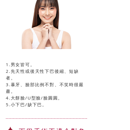
1.男女皆可。
2.先天性或後天性下巴後縮、短缺
者。
3.暴牙、臉部比例不對、不笑時很嚴
肅。
4.大餅臉/U型臉/臉圓圓。
5.小下巴/缺下巴。