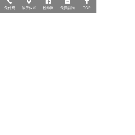
約2週至4週
免付費
診所位置
粉絲團
免費諮詢
TOP
因人而異
常見問題Q&A
Q1:牙齒矯正完後再做下巴手術是
否會影響?
不影響，記得注意術後2星期內不要看牙
醫，避免影響傷口癒合。
Q2:在別的地方墊下巴，覺得不滿
意想要重做可以嗎?
建議回原醫師那邊好好的溝通評估是否有
重做的必要。因為手術重做就有相當的風
險!因條件已有限，要改也有限度，加上每