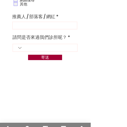
網路搜尋
其他
推薦人 / 部落客 / 網紅
請問是否來過我們診所呢？
寄送