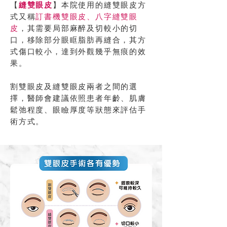
【
縫雙眼皮
】本院使用的縫雙眼皮方
式又稱
訂書機雙眼皮、八字縫雙眼
皮
，其需要局部麻醉及切較小的切
口，移除部分眼眶脂肪再縫合，其方
式傷口較小，達到外觀幾乎無痕的效
果。
割雙眼皮及縫雙眼皮兩者之間的選
擇，醫師會建議依照患者年齡、肌膚
鬆弛程度、眼瞼厚度等狀態來評估手
術方式。