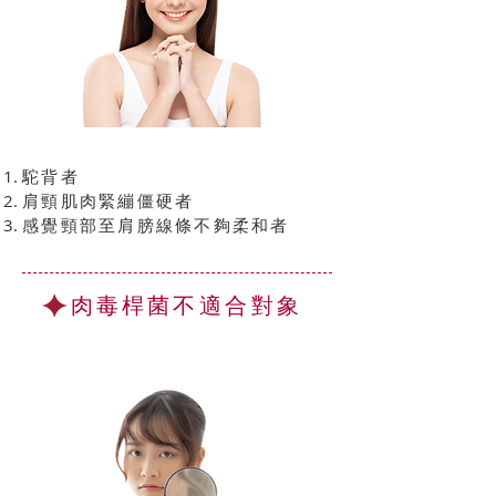
駝背者
肩頸肌肉緊繃僵硬者
感覺頸部至肩膀線條不夠柔和者
肉毒桿菌
不適合對象