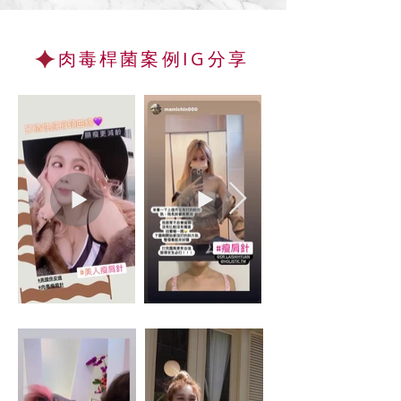
肉毒桿菌
案例IG分享