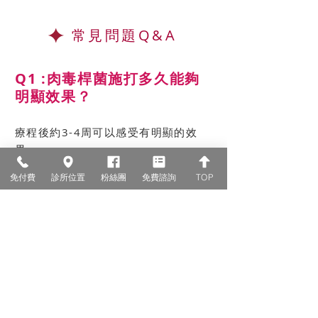
常見問題Q&A
Q1 :肉毒桿菌施打多久能夠
明顯效果？
療程後約3-4周可以感受有明顯的效
果。
Q2:術後無繼續施打肉毒，
免付費
診所位置
粉絲團
免費諮詢
TOP
會變更粗嗎？
不會。藥效結束後，肌肉會漸漸回到
原本未治療前的樣子，不會變粗。
Q3:施打肉毒會有副作用
嗎？