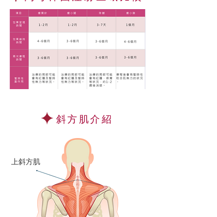
​斜方肌介紹
上斜方肌