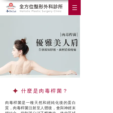
什麼是肉毒桿菌？
肉毒桿菌是一種天然和經純化後的蛋白
質，肉毒桿菌注射至人體後，會與神經末