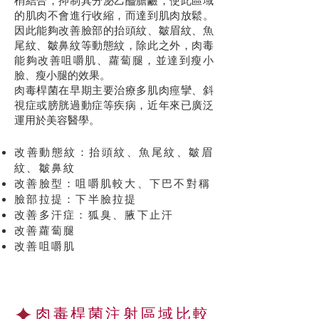
梢結合，抑制其分泌乙醯膽鹼，使此區域
的肌肉不會進行收縮，而達到肌肉放鬆。
因此能夠改善臉部的抬頭紋、皺眉紋、魚
尾紋、皺鼻紋等動態紋，除此之外，肉毒
能夠改善咀嚼肌、蘿蔔腿，並達到瘦小
臉、瘦小腿的效果。
肉毒桿菌在早期主要治療多肌肉痙攣、斜
視症或膀胱過動症等疾病，近年來已廣泛
運用於美容醫學。
改善動態紋：抬頭紋、魚尾紋、皺眉
紋、皺鼻紋
改善臉型：咀嚼肌較大、下巴不對稱
臉部拉提：下半臉拉提
改善多汗症：狐臭、腋下止汗
改善蘿蔔腿
改善咀嚼肌
肉毒桿菌注射區域比較