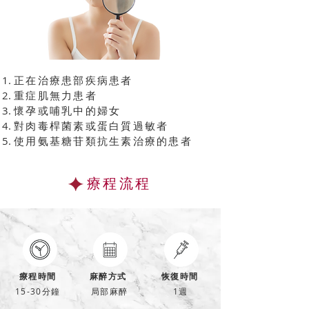
正在治療患部疾病患者
重症肌無力患者
懷孕或哺乳中的婦女
對肉毒桿菌素或蛋白質過敏者
使用氨基糖苷類抗生素治療的患者
療程流程
療程時間
麻醉方式
恢復時間
15-30分鐘
局部麻醉
1週